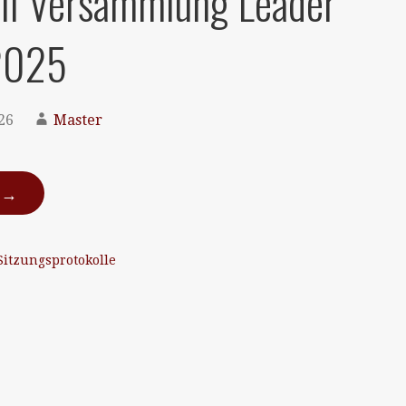
ll Versammlung Leader
2025
26
Master
N →
Sitzungsprotokolle