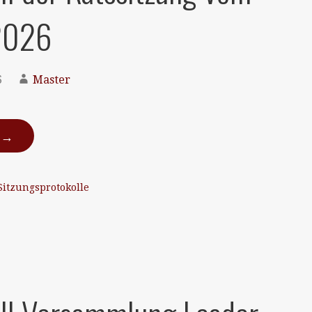
2026
6
Master
N →
Sitzungsprotokolle