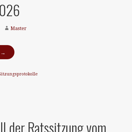
2026
Master
N →
Sitzungsprotokolle
ll der Ratssitzung vom