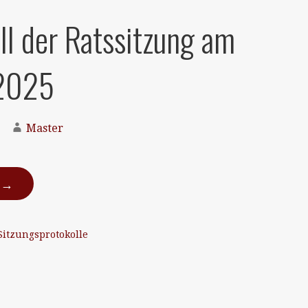
ll der Ratssitzung am
2025
Master
N →
Sitzungsprotokolle