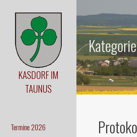
Zum
Inhalt
springen
Kategorie
KASDORF IM
TAUNUS
klein, fein,
l(i)ebenswert
Protoko
Termine 2026