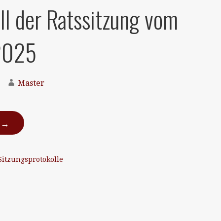
ll der Ratssitzung vom
2025
Master
N →
Sitzungsprotokolle