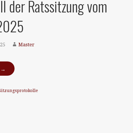
ll der Ratssitzung vom
2025
025
Master
N →
Sitzungsprotokolle