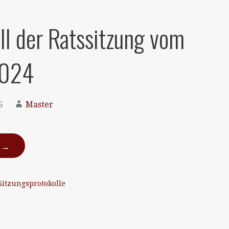
ll der Ratssitzung vom
2024
5
Master
N →
Sitzungsprotokolle